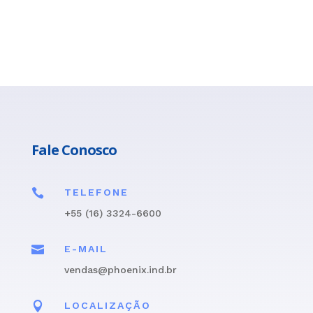
Fale Conosco

TELEFONE
+55 (16) 3324-6600

E-MAIL
vendas@phoenix.ind.br

LOCALIZAÇÃO