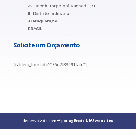
Av. Jacob Jorge Abi Rached, 171
III Distrito Industrial
Araraquara/SP
BRASIL
Solicite um Orçamento
[caldera_form id=”CF5d7f83991fafe”]
desenvolvido com ❤ por
agência UIA! websites
Consentimento de Cookies com Real Cookie Banner