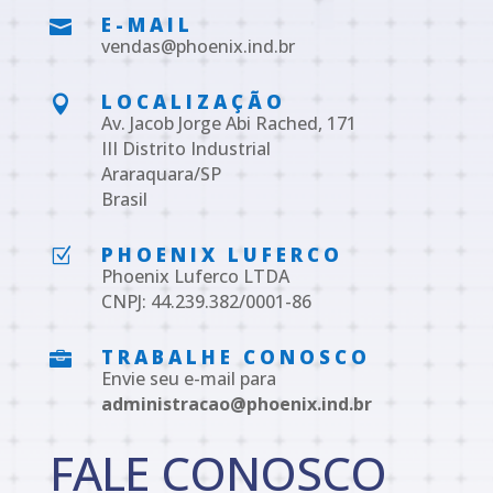
E-MAIL

vendas@phoenix.ind.br
LOCALIZAÇÃO

Av. Jacob Jorge Abi Rached, 171
III Distrito Industrial
Araraquara/SP
Brasil
PHOENIX LUFERCO
Z
Phoenix Luferco LTDA
CNPJ: 44.239.382/0001-86
TRABALHE CONOSCO

Envie seu e-mail para
administracao@phoenix.ind.br
FALE CONOSCO