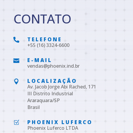
CONTATO
TELEFONE

+55 (16) 3324-6600
E-MAIL

vendas@phoenix.ind.br
LOCALIZAÇÃO

Av. Jacob Jorge Abi Rached, 171
III Distrito Industrial
Araraquara/SP
Brasil
PHOENIX LUFERCO
Z
Phoenix Luferco LTDA